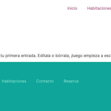
Inicio
Habitacione
u primera entrada. Edítala o bórrala, ¡luego empieza a escr
Habitaciones
Contacto
Reserva